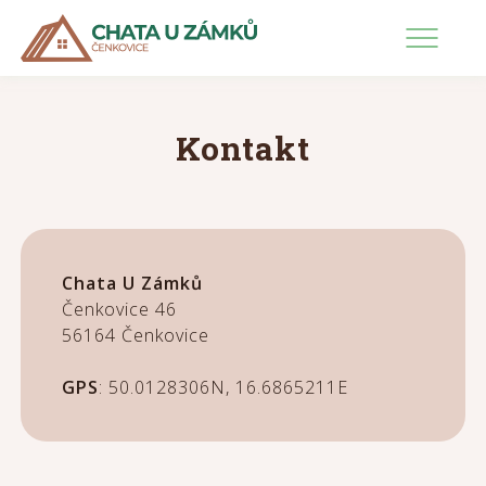
Kontakt
1
Rezervace
Kontakt
Chata U Zámků
Čenkovice 46
56164 Čenkovice
GPS
: 50.0128306N, 16.6865211E