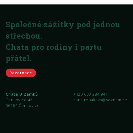
Společné zážitky pod jednou
střechou.
Chata pro rodiny i partu
přátel.
Rezervace
Chata U Zámků
+420 603 284 941
Čenkovice 46
sona.rehakova@seznam.cz
56164 Čenkovice